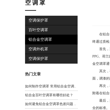
空调罩
空调保护罩
百叶空调罩
在铝合金
铝合金空调罩
终通过质检
空调外机罩
首先，对于
PPG、荷
空调保护罩
金空调罩通
其次，有
热门文章
面，调漆的
再次，在
如何制作空调罩 常用铝合金空调..
附着在铝合
铝合金百叶空调罩有哪些好处？
最后，还
如何避免铝合金空调罩色差问题 ..
全的标准。