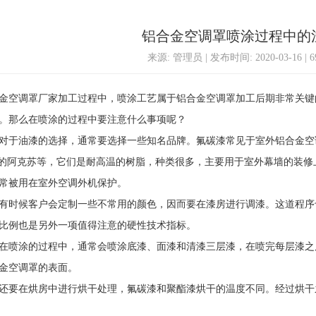
铝合金空调罩喷涂过程中的
来源: 管理员 | 发布时间: 2020-03-16 | 
空调罩厂家加工过程中，喷涂工艺属于铝合金空调罩加工后期非常关键
。那么在喷涂的过程中要注意什么事项呢？
油漆的选择，通常要选择一些知名品牌。氟碳漆常见于室外铝合金空调
兰的阿克苏等，它们是耐高温的树脂，种类很多，主要用于室外幕墙的装修
常被用在室外空调外机保护。
时候客户会定制一些不常用的颜色，因而要在漆房进行调漆。这道程序
比例也是另外一项值得注意的硬性技术指标。
喷涂的过程中，通常会喷涂底漆、面漆和清漆三层漆，在喷完每层漆之
金空调罩的表面。
要在烘房中进行烘干处理，氟碳漆和聚酯漆烘干的温度不同。经过烘干